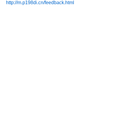
http://m.p198di.cn/feedback.html